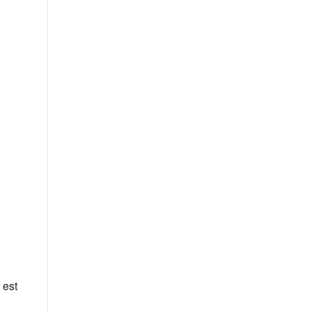
Office 365
Outlook Live
 est