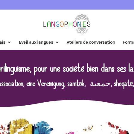
ais
Eveil aux langues
Ateliers de conversation
Form
urilinguisme, pour une société bien dans ses la
association, eine Vereinigung, samtök,
جمعية
, shoqatë