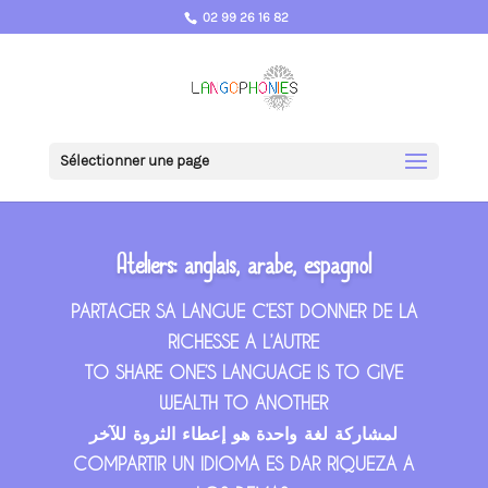
02 99 26 16 82
Sélectionner une page
Ateliers: anglais, arabe, espagnol
PARTAGER SA LANGUE C’EST DONNER DE LA
RICHESSE A L’AUTRE
TO SHARE ONE’S LANGUAGE IS TO GIVE
WEALTH TO ANOTHER
لمشاركة
لغة
واحدة
هو
إعطاء
الثروة
للآخر
COMPARTIR UN IDIOMA ES DAR RIQUEZA A