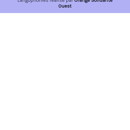
Langophonies réalisé par
Orange Solidarité
Ouest