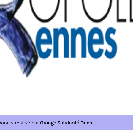
honies réalisé par
Orange Solidarité Ouest