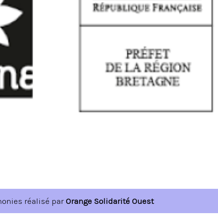
honies réalisé par
Orange Solidarité Ouest