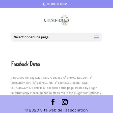
02 99 26 16 82
Sélectionner une page
Facebook Demo
[efb_feed fanpage_id=”617177998743210″ show_like_box=”1″
post_number=”10″ cache_unit=”5″ cache_duration=”days”
skin_id=32442 ] This is a Facebook demo page created by plugin
automatically. Please do not delete to make the plugin work properly.
© 2020 Site web de l’association